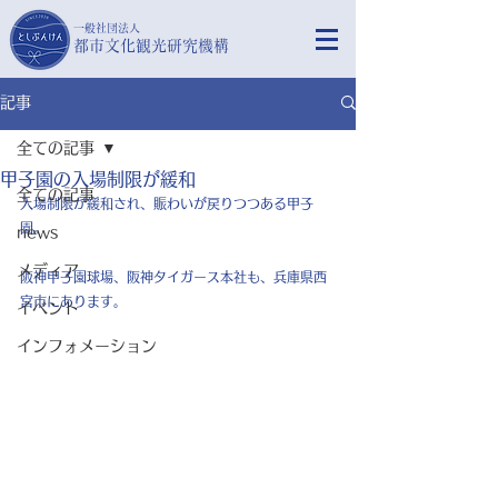
​一般社団法人
都市文化観光研究機構
記事
全ての記事
甲子園の入場制限が緩和
全ての記事
入場制限が緩和され、賑わいが戻りつつある甲子
園。
news
メディア
阪神甲子園球場、阪神タイガース本社も、兵庫県西
宮市にあります。
イベント
インフォメーション