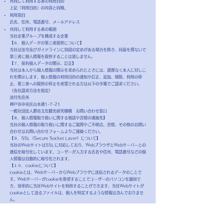
共同して利用する者の利用目的
上記「利用目的」の内容と同様。
利用項目
氏名、住所、電話番号、メールアドレス
共同して利用する者の範囲
当社企業グループを構成する企業
【６．個人データの第三者提供について】
当社は法令及びガイドラインに別段の定めがある場合を除き、同意を得ないで
第三者に個人情報を提供することは致しません。
【７．保有個人データの開示、訂正】
当社は本人から個人情報の開示を求められたときには、遅滞なく本人に対しこ
れを開示します。個人情報の利用目的の通知や訂正、追加、削除、利用の停
止、第三者への提供の停止を希望される方は以下の手順でご請求ください。
（各社請求方法を指定）
送付先住所
神戸市中央区山本通1-7-21
一般社団法人
都市文化観光研究機構
お問い合わせ窓口
【８．個人情報取り扱いに関する相談や苦情の連絡先】
当社の個人情報の取り扱いに関するご質問やご不明点、苦情、その他のお問い
合わせはお問い合わせフォームよりご連絡ください。
【９．SSL（Secure Socket Layer）について】
当社のWebサイトはSSLに対応しており、WebブラウザとWebサーバーとの
通信を暗号化しています。ユーザーが入力する氏名や住所、電話番号などの個
人情報は自動的に暗号化されます。
【１０．cookieについて】
cookieとは、WebサーバーからWebブラウザに送信されるデータのことで
す。Webサーバーがcookieを参照することでユーザーのパソコンを識別で
き、効率的に当社Webサイトを利用することができます。当社Webサイトが
cookieとして送るファイルは、個人を特定するような情報は含んでおりませ
ん。
お使いのWebブラウザの設定により、cookieを無効にすることも可能です。
【１１．プライバシーポリシーの制定日及び改定日】