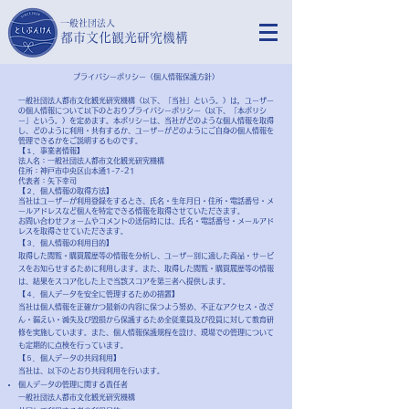
​一般社団法人
都市文化観光研究機構
プライバシーポリシー（個人情報保護方針）
​一般社団法人
都市文化観光研究機構
（以下、「当社」という。）は，ユーザー
の個人情報について以下のとおりプライバシーポリシー（以下、「本ポリシ
ー」という。）を定めます。本ポリシーは、当社がどのような個人情報を取得
し、どのように利用・共有するか、ユーザーがどのようにご自身の個人情報を
管理できるかをご説明するものです。
【１．事業者情報】
法人名：
一般社団法人
都市文化観光研究機構
住所：神戸市中央区山本通1-7-21
代表者：矢下幸司
【２．個人情報の取得方法】
当社はユーザーが利用登録をするとき、氏名・生年月日・住所・電話番号・メ
ールアドレスなど個人を特定できる情報を取得させていただきます。
お問い合わせフォームやコメントの送信時には、氏名・電話番号・メールアド
レスを取得させていただきます。
【３．個人情報の利用目的】
取得した閲覧・購買履歴等の情報を分析し、ユーザー別に適した商品・サービ
スをお知らせするために利用します。また、取得した閲覧・購買履歴等の情報
は、結果をスコア化した上で当該スコアを第三者へ提供します。
【４．個人データを安全に管理するための措置】
当社は個人情報を正確かつ最新の内容に保つよう努め、不正なアクセス・改ざ
ん・漏えい・滅失及び毀損から保護するため全従業員及び役員に対して教育研
修を実施しています。また、個人情報保護規程を設け、現場での管理について
も定期的に点検を行っています。
【５．個人データの共同利用】
当社は、以下のとおり共同利用を行います。
個人データの管理に関する責任者
一般社団法人
都市文化観光研究機構