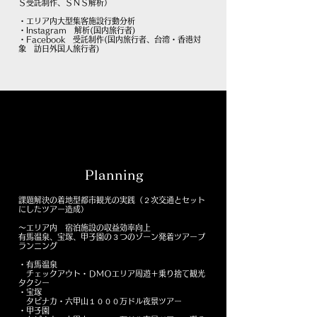
Ｓ受託制作、ＳＮＳ解析）
・エリア内大型集客施設行動分析
・Instagram 解析(国内旅行者)
・Facebook 受託制作(国内旅行者、台湾・香港対
象 訪日外国人旅行者)
Planning
課題解決の着地型都市観光の実践（２次交通とセット
にしたツアー造成）
～エリア内 宿泊施設の収益効率向上
有馬温泉、宝塚、甲子園の３つのゾーン発着ツアープ
ランニング
・有馬温泉
チェックアウト・ＤＭＯエリア周遊＋乗り捨て観光
タクシー
・宝塚
タビナカ・六甲山１０００万ドル夜景ツアー
・甲子園