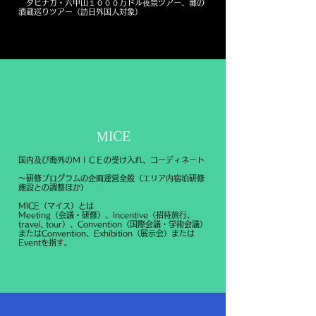
タビナカ・六甲山１０００万ドル夜景ツアー、灘の
酒蔵巡りツアー（訪日外国人対象）
MICE
国内及び海外のＭＩＣＥの受け入れ、コーディネート
～研修プログラムの企画運営全般（エリア内宿泊研修
施設との調整ほか）
MICE（マイス）とは
Meeting（会議・研修）、Incentive（招待旅行、
travel, tour）、Convention（国際会議・学術会議）
またはConvention、
Exhibition（展示会）または
Eventを指す。