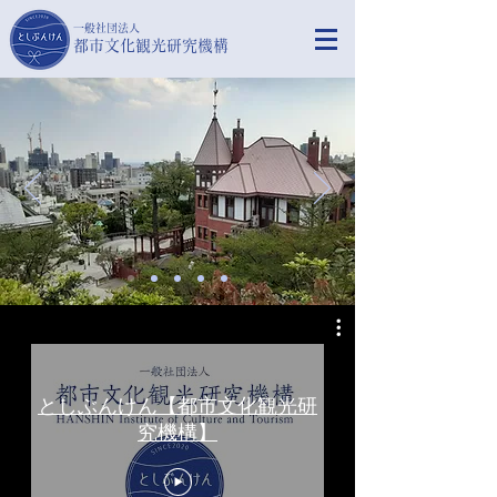
​一般社団法人
都市文化観光研究機構
としぶんけん【都市文化観光研
究機構】