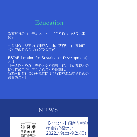
Education
教育旅行のコーディネート （ＥＳＤプログラム実
践）
～ＤＭＯエリア内（神戸六甲山、西宮甲山、宝塚西
谷）でのＥＳＤプログラム実践
ESD(Education for Sustainable Development)
とは
「一人ひとりが世界の人々や将来世代、また環境との
関係性の中で生きていることを認識し、
持続可能な社会の実現に向けて行動を変革するための
教育のこと」
NEWS
【イベント】須磨寺早朝参
拝 勤行体験ツアー
2022.7.9(土)-9.25(日)