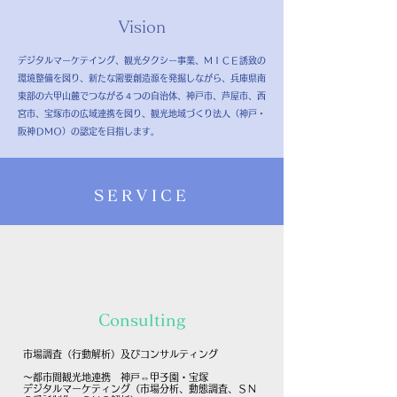
Vision
デジタルマーケテイング、観光タクシー事業、ＭＩＣＥ誘致の
環境整備を図り、新たな需要創造源を発掘しながら、兵庫県南
東部の六甲山麓でつながる４つの自治体、神戸市、芦屋市、西
宮市、宝塚市の広域連携を図り、観光地域づくり法人（神戸・
阪神ＤＭＯ）の認定を目指します。
SERVICE
Consulting
市場調査（行動解析）及びコンサルティング
～都市間観光地連携 神戸⇔甲子園・宝塚
デジタルマーケティング（市場分析、動態調査、ＳＮ