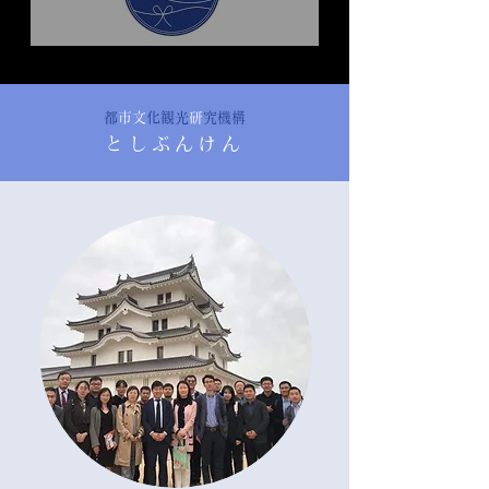
​
都市文
化観光
研
究機構
としぶんけん